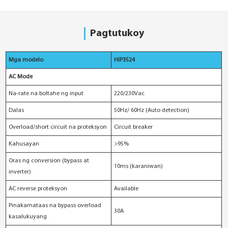
Pagtutukoy
Mga modelo
HIP3524
AC Mode
Na-rate na boltahe ng input
220/230Vac
Dalas
50Hz/ 60Hz (Auto detection)
Overload/short circuit na proteksyon
Circuit breaker
Kahusayan
>95%
Oras ng conversion (bypass at
10ms (karaniwan)
inverter)
AC reverse proteksyon
Available
Pinakamataas na bypass overload
30A
kasalukuyang