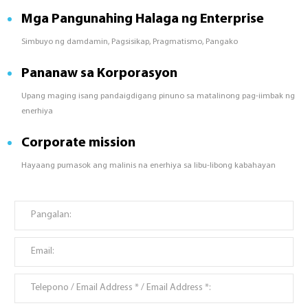
Mga Pangunahing Halaga ng Enterprise
Simbuyo ng damdamin, Pagsisikap, Pragmatismo, Pangako
Pananaw sa Korporasyon
Upang maging isang pandaigdigang pinuno sa matalinong pag-iimbak ng
enerhiya
Corporate mission
Hayaang pumasok ang malinis na enerhiya sa libu-libong kabahayan