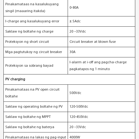
Pinakamataas na kasalukuyang
0-80A
singil (maaaring itakda)
I-charge ang kasalukuyang error
± 5Adc
Saklaw ng boltahe ng charge
20 –33Vdc
Proteksyon ng short circuit
Circuit breaker at blown fuse
Mga pagtutukoy ng circuit breaker
30A
I-alarm at i-off ang pagcha-charge
Proteksyon sa sobrang bayad
pagkatapos ng 1 minuto
PV charging
Pinakamataas na PV open circuit
500Vdc
boltahe
Saklaw ng operating boltahe ng PV
120-500Vdc
Saklaw ng boltahe ng MPPT
120-450Vdc
Saklaw ng boltahe ng baterya
20 –33Vdc
Pinakamataas na lakas ng pag-input
4000W