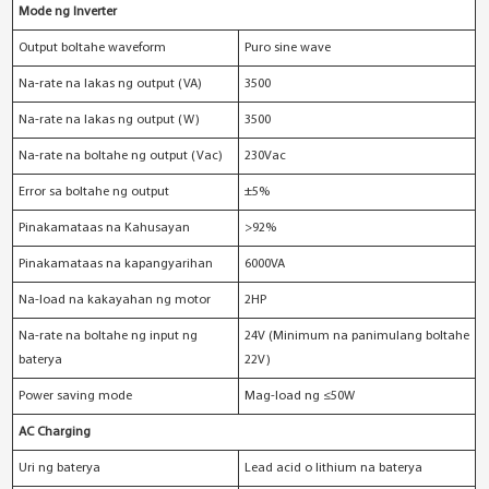
Mode ng Inverter
Output boltahe waveform
Puro sine wave
Na-rate na lakas ng output (VA)
3500
Na-rate na lakas ng output (W)
3500
Na-rate na boltahe ng output (Vac)
230Vac
Error sa boltahe ng output
±5%
Pinakamataas na Kahusayan
>92%
Pinakamataas na kapangyarihan
6000VA
Na-load na kakayahan ng motor
2HP
Na-rate na boltahe ng input ng
24V (Minimum na panimulang boltahe
baterya
22V)
Power saving mode
Mag-load ng ≤50W
AC Charging
Uri ng baterya
Lead acid o lithium na baterya