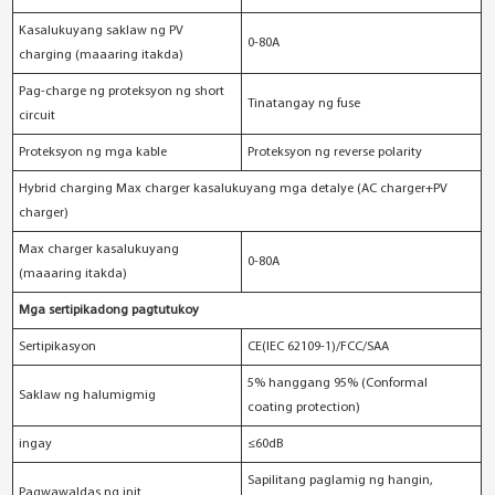
Kasalukuyang saklaw ng PV
0-80A
charging (maaaring itakda)
Pag-charge ng proteksyon ng short
Tinatangay ng fuse
circuit
Proteksyon ng mga kable
Proteksyon ng reverse polarity
Hybrid charging Max charger kasalukuyang mga detalye (AC charger+PV
charger)
Max charger kasalukuyang
0-80A
(maaaring itakda)
Mga sertipikadong pagtutukoy
Sertipikasyon
CE(IEC 62109-1)/FCC/SAA
5% hanggang 95% (Conformal
Saklaw ng halumigmig
coating protection)
ingay
≤60dB
Sapilitang paglamig ng hangin,
Pagwawaldas ng init