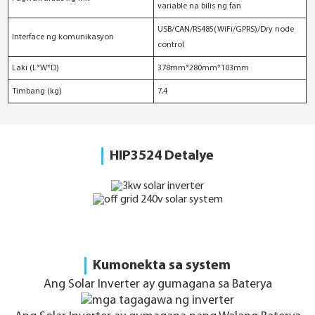
variable na bilis ng fan
USB/CAN/RS485(WiFi/GPRS)/Dry node
Interface ng komunikasyon
control
Laki (L*W*D)
378mm*280mm*103mm
Timbang (kg)
7.4
HIP3524 Detalye
Kumonekta sa system
Ang Solar Inverter ay gumagana sa Baterya