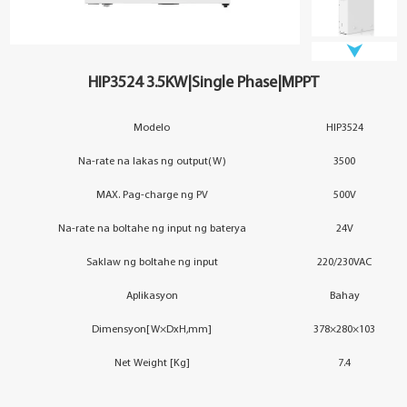
Tungkol sa Amin
YouESS Cloud
HIP3524 3.5KW|Single Phase|MPPT
Modelo
HIP3524
Na-rate na lakas ng output(W)
3500
MAX. Pag-charge ng PV
500V
Na-rate na boltahe ng input ng baterya
24V
Saklaw ng boltahe ng input
220/230VAC
Aplikasyon
Bahay
Dimensyon[W×DxH,mm]
378×280×103
Net Weight [Kg]
7.4