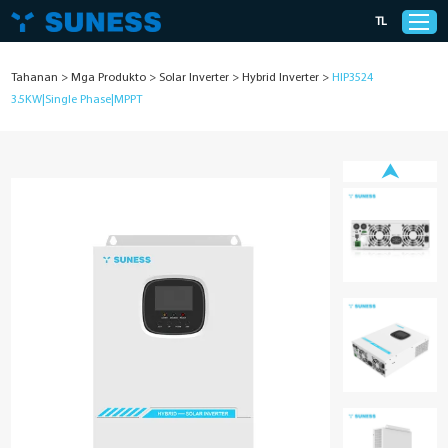
TL
Tahanan
>
Mga Produkto
>
Solar Inverter
>
Hybrid Inverter
>
HIP3524
3.5KW|Single Phase|MPPT
Privacy Policy
Mga Produkto
Mga Solusyon
Suporta
Balita
Mga Kaso