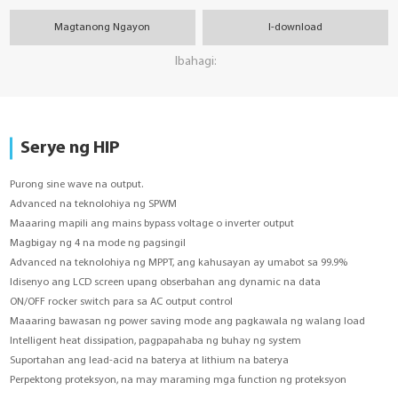
Magtanong Ngayon
I-download
Ibahagi:
Serye ng HIP
Purong sine wave na output.
Advanced na teknolohiya ng SPWM
Maaaring mapili ang mains bypass voltage o inverter output
Magbigay ng 4 na mode ng pagsingil
Advanced na teknolohiya ng MPPT, ang kahusayan ay umabot sa 99.9%
Idisenyo ang LCD screen upang obserbahan ang dynamic na data
ON/OFF rocker switch para sa AC output control
Maaaring bawasan ng power saving mode ang pagkawala ng walang load
Intelligent heat dissipation, pagpapahaba ng buhay ng system
Suportahan ang lead-acid na baterya at lithium na baterya
Perpektong proteksyon, na may maraming mga function ng proteksyon