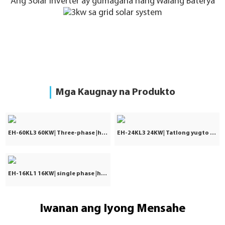
Ang Solar Inverter ay gumagana nang Walang Baterya
Mga Kaugnay na Produkto
EH-60KL3 60KW| Three-phase |hybrid Inverter
EH-24KL3 24KW| Tatlong yugto | hybrid Inverter
EH-16KL1 16KW| single phase |hybrid Inverter
Iwanan ang Iyong Mensahe